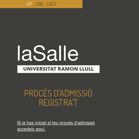
CAT
::
ENG
::
CAST
PROCÉS D'ADMISSIÓ
REGISTRA'T
Si ja has iniciat el teu procés d'admissió
accedeix aquí.