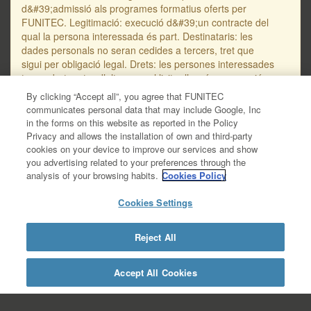
d&#39;admissió als programes formatius oferts per
FUNITEC. Legitimació: execució d&#39;un contracte del
qual la persona interessada és part. Destinataris: les
dades personals no seran cedides a tercers, tret que
sigui per obligació legal. Drets: les persones interessades
tenen dret, entre d’altres, a sol·licitar l’accés, supressió o
rectificació de les seves dades personals, així com a
By clicking “Accept all”, you agree that FUNITEC
oposar-se al seu tractament. L’adreça de correu
communicates personal data that may include Google, Inc
electrònic per a dirigir sol·licituds en referència a la
in the forms on this website as reported in the Policy
protecció de les dades personals és
Privacy and allows the installation of own and third-party
protecciodades@salle.url.edu. Trobareu informació
cookies on your device to improve our services and show
addicional i detallada sobre protecció de dades en la
you advertising related to your preferences through the
Política de Privacitat de Dades – RGPD, disponible en
analysis of your browsing habits.
Cookies Policy
aquest enllaç: https://www.salleurl.edu/ca/la-
salle/informacio-legal/documentacio-complementaria-
Cookies Settings
politica-privacitat/informacio-basica- gestio-
academica/informacio-detallada-gestio-academica.
Reject All
https://www.salleurl.edu/ca/la-salle/informacio-
legal/documentacio-complementaria-politica-
privacitat/informacio-basica-gestio-academica/informacio-
Accept All Cookies
detallada-gestio-academica