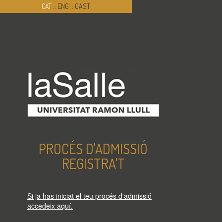
CAT
::
ENG
::
CAST
PROCÉS D'ADMISSIÓ
REGISTRA'T
Si ja has iniciat el teu procés d'admissió
accedeix aquí.