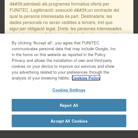
d&#39;admissió als programes formatius oferts per
FUNITEC. Legitimació: execució d&#39;un contracte del
qual la persona interessada és part. Destinataris: les
dades personals no seran cedides a tercers, tret que
sigui per obligació legal. Drets: les persones interessades
tenen dret, entre d’altres, a sol·licitar l’accés, supressió o
rectificació de les seves dades personals, així com a
By clicking “Accept all”, you agree that FUNITEC
oposar-se al seu tractament. L’adreça de correu
communicates personal data that may include Google, Inc
electrònic per a dirigir sol·licituds en referència a la
in the forms on this website as reported in the Policy
protecció de les dades personals és
Privacy and allows the installation of own and third-party
protecciodades@salle.url.edu. Trobareu informació
cookies on your device to improve our services and show
addicional i detallada sobre protecció de dades en la
you advertising related to your preferences through the
Política de Privacitat de Dades – RGPD, disponible en
analysis of your browsing habits.
Cookies Policy
aquest enllaç: https://www.salleurl.edu/ca/la-
salle/informacio-legal/documentacio-complementaria-
Cookies Settings
politica-privacitat/informacio-basica- gestio-
academica/informacio-detallada-gestio-academica.
Reject All
https://www.salleurl.edu/ca/la-salle/informacio-
legal/documentacio-complementaria-politica-
privacitat/informacio-basica-gestio-academica/informacio-
Accept All Cookies
detallada-gestio-academica