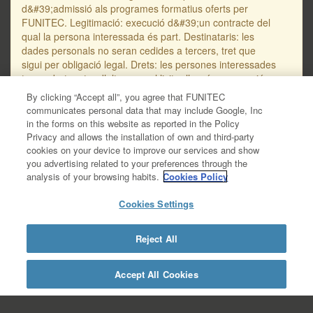
d&#39;admissió als programes formatius oferts per
FUNITEC. Legitimació: execució d&#39;un contracte del
qual la persona interessada és part. Destinataris: les
dades personals no seran cedides a tercers, tret que
sigui per obligació legal. Drets: les persones interessades
tenen dret, entre d’altres, a sol·licitar l’accés, supressió o
rectificació de les seves dades personals, així com a
By clicking “Accept all”, you agree that FUNITEC
oposar-se al seu tractament. L’adreça de correu
communicates personal data that may include Google, Inc
electrònic per a dirigir sol·licituds en referència a la
in the forms on this website as reported in the Policy
protecció de les dades personals és
Privacy and allows the installation of own and third-party
protecciodades@salle.url.edu. Trobareu informació
cookies on your device to improve our services and show
addicional i detallada sobre protecció de dades en la
you advertising related to your preferences through the
Política de Privacitat de Dades – RGPD, disponible en
analysis of your browsing habits.
Cookies Policy
aquest enllaç: https://www.salleurl.edu/ca/la-
salle/informacio-legal/documentacio-complementaria-
Cookies Settings
politica-privacitat/informacio-basica- gestio-
academica/informacio-detallada-gestio-academica.
Reject All
https://www.salleurl.edu/ca/la-salle/informacio-
legal/documentacio-complementaria-politica-
privacitat/informacio-basica-gestio-academica/informacio-
Accept All Cookies
detallada-gestio-academica