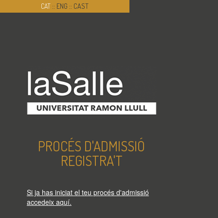
CAT
::
ENG
::
CAST
PROCÉS D'ADMISSIÓ
REGISTRA'T
Si ja has iniciat el teu procés d'admissió
accedeix aquí.