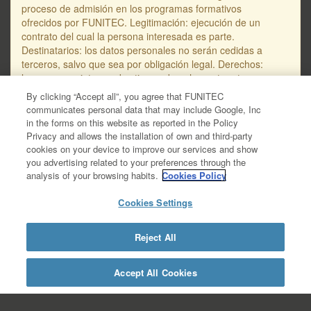
proceso de admisión en los programas formativos
ofrecidos por FUNITEC. Legitimación: ejecución de un
contrato del cual la persona interesada es parte.
Destinatarios: los datos personales no serán cedidas a
terceros, salvo que sea por obligación legal. Derechos:
las personas interesadas tienen derecho, entre otros, a
solicitar el acceso, supresión o rectificación de sus datos
By clicking “Accept all”, you agree that FUNITEC
personales, así como a oponerse a su tratamiento. La
communicates personal data that may include Google, Inc
dirección de correo electrónico para dirigir solicitudes en
in the forms on this website as reported in the Policy
referencia a la protección de los datos personales es
Privacy and allows the installation of own and third-party
protecciodades@salle.url.edu. Encontraréis información
cookies on your device to improve our services and show
adicional y detallada sobre protección de datos en la
you advertising related to your preferences through the
Política de Privacidad de Datos – RGPD, disponible en
analysis of your browsing habits.
Cookies Policy
este enlace: https://www.salleurl.edu/ca/la-
salle/informacio-legal/documentacio-complementaria-
Cookies Settings
politica-privacitat/informacio-basica- gestio-
academica/informacio-detallada-gestio-academica.
Reject All
https://www.salleurl.edu/es/la-salle/informacion-
legal/documentacion-complementaria-politica-
privacidad/informacion-basica-gestion-
Accept All Cookies
academica/informacion-detallada-gestion-academica