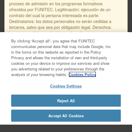
proceso de admisión en los programas formativos
ofrecidos por FUNITEC. Legitimación: ejecución de un
contrato del cual la persona interesada es parte.
Destinatarios: los datos personales no serán cedidas a
terceros, salvo que sea por obligación legal. Derechos:
las personas interesadas tienen derecho, entre otros, a
solicitar el acceso, supresión o rectificación de sus datos
By clicking “Accept all”, you agree that FUNITEC
personales, así como a oponerse a su tratamiento. La
communicates personal data that may include Google, Inc
dirección de correo electrónico para dirigir solicitudes en
in the forms on this website as reported in the Policy
referencia a la protección de los datos personales es
Privacy and allows the installation of own and third-party
protecciodades@salle.url.edu. Encontraréis información
cookies on your device to improve our services and show
adicional y detallada sobre protección de datos en la
you advertising related to your preferences through the
Política de Privacidad de Datos – RGPD, disponible en
analysis of your browsing habits.
Cookies Policy
este enlace: https://www.salleurl.edu/ca/la-
salle/informacio-legal/documentacio-complementaria-
Cookies Settings
politica-privacitat/informacio-basica- gestio-
academica/informacio-detallada-gestio-academica.
Reject All
https://www.salleurl.edu/es/la-salle/informacion-
legal/documentacion-complementaria-politica-
privacidad/informacion-basica-gestion-
Accept All Cookies
academica/informacion-detallada-gestion-academica