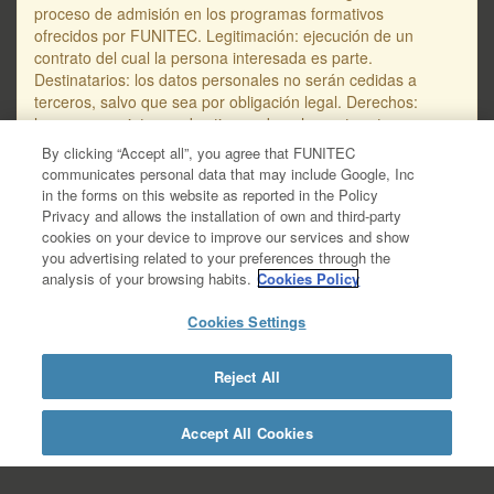
proceso de admisión en los programas formativos
ofrecidos por FUNITEC. Legitimación: ejecución de un
contrato del cual la persona interesada es parte.
Destinatarios: los datos personales no serán cedidas a
terceros, salvo que sea por obligación legal. Derechos:
las personas interesadas tienen derecho, entre otros, a
solicitar el acceso, supresión o rectificación de sus datos
By clicking “Accept all”, you agree that FUNITEC
personales, así como a oponerse a su tratamiento. La
communicates personal data that may include Google, Inc
dirección de correo electrónico para dirigir solicitudes en
in the forms on this website as reported in the Policy
referencia a la protección de los datos personales es
Privacy and allows the installation of own and third-party
protecciodades@salle.url.edu. Encontraréis información
cookies on your device to improve our services and show
adicional y detallada sobre protección de datos en la
you advertising related to your preferences through the
Política de Privacidad de Datos – RGPD, disponible en
analysis of your browsing habits.
Cookies Policy
este enlace: https://www.salleurl.edu/ca/la-
salle/informacio-legal/documentacio-complementaria-
Cookies Settings
politica-privacitat/informacio-basica- gestio-
academica/informacio-detallada-gestio-academica.
Reject All
https://www.salleurl.edu/es/la-salle/informacion-
legal/documentacion-complementaria-politica-
privacidad/informacion-basica-gestion-
Accept All Cookies
academica/informacion-detallada-gestion-academica